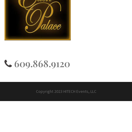
609.868.9120
şans
vidobet
vidobet
vidobet
vidobet
casinolevant
casinolevant
casinolevant
vidobet
şans
casinolevant
casino
şans
casino
casino
casino
boostaro
casinolevant
şans
casinolevant
şanscasino
vidobet
vidobet
levant
gorabet
galyabet
gorabet
gorabet
gorabet
vidobet
galyabet
gorabet
gorabet
casino
|
|
güncel
giriş
|
|
|
giriş
casino
giriş
şans
casino
levant
şans
şans
|
giriş
casino
giriş
|
|
giriş
casino
|
|
|
|
|
giriş
|
|
Copyright 2023 HITECH Events, LLC
|
giriş
|
|
|
|
|
giriş
|
|
|
|
giriş
|
|
|
|
|
|
|