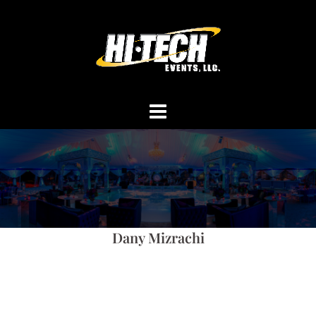
Skip
to
content
Dany Mizrachi