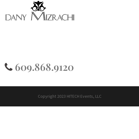
609.868.9120
şans
vidobet
vidobet
vidobet
vidobet
casinolevant
casinolevant
casinolevant
vidobet
şans
casinolevant
casino
şans
casino
casino
casino
boostaro
casinolevant
şans
casinolevant
şanscasino
vidobet
vidobet
levant
gorabet
galyabet
gorabet
gorabet
gorabet
vidobet
galyabet
gorabet
gorabet
casino
|
|
güncel
giriş
|
|
|
giriş
casino
giriş
şans
casino
levant
şans
şans
|
giriş
casino
giriş
|
|
giriş
casino
|
|
|
|
|
giriş
|
|
Copyright 2023 HITECH Events, LLC
|
giriş
|
|
|
|
|
giriş
|
|
|
|
giriş
|
|
|
|
|
|
|